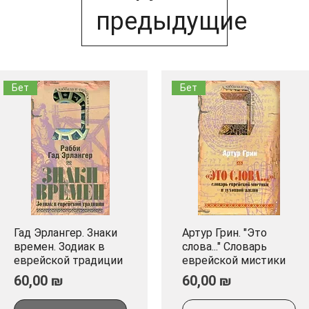
предыдущие
Бет
Бет
Гад Эрлангер. Знаки
Артур Грин. "Это
Быстрый просмотр
Быстрый просмотр
времен. Зодиак в
слова..." Словарь
еврейской традиции
еврейской мистики
Цена
Цена
60,00 ₪
60,00 ₪