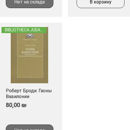
Нет на складе
В корзину
BIBLIOTHECA JUDAICA
Роберт Броди. Гаоны
Быстрый просмотр
Вавилонии
Цена
80,00 ₪