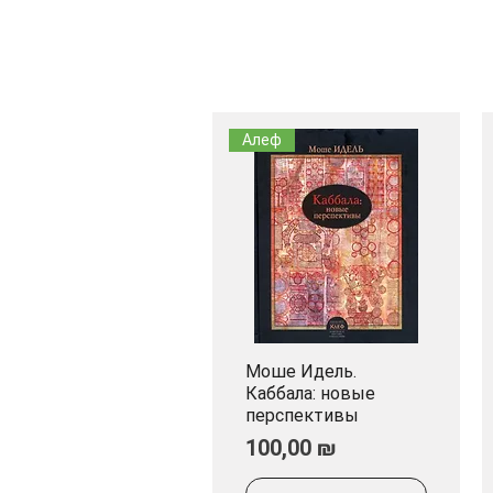
Алеф
Моше Идель.
Быстрый просмотр
Каббала: новые
перспективы
Цена
100,00 ₪