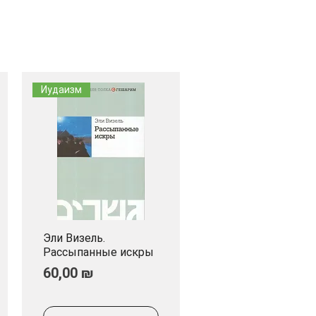
Иудаизм
Эли Визель.
Быстрый просмотр
Рассыпанные искры
Цена
60,00 ₪