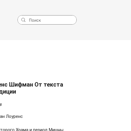
енс Шифман От текста
адиции
Цена
₪
н Лоуренс
Второго Храма и период Мишны