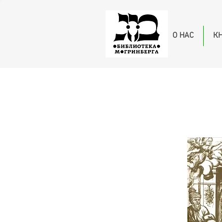
О НАС
К