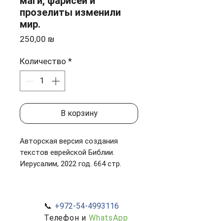
маги, фарисеи и
прозелиты изменили
мир.
Цена
250,00 ₪
Количество
*
В корзину
Авторская версия создания
текстов еврейской Библии.
Иерусалим, 2022 год. 664 стр.
ISBN 978-965-93014-9-2
📞
+972-54-4993116
Телефон и
WhatsApp