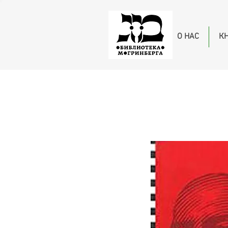
О НАС
К