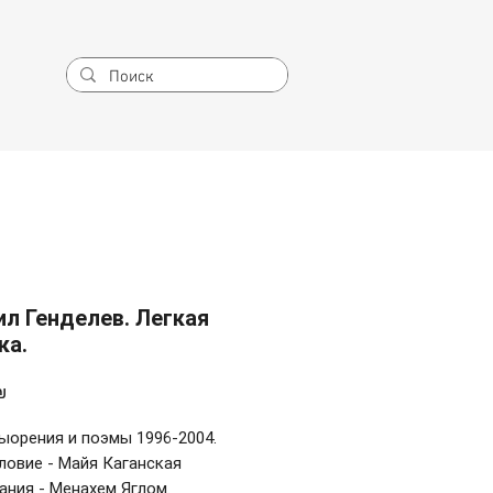
л Генделев. Легкая
ка.
Цена
₪
ыорения и поэмы 1996-2004.
ловие - Майя Каганская
ания - Менахем Яглом.