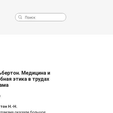
ьбертон. Медицина и
бная этика в трудах
ама
Price
₪
тон Н.-Н.
удаизма оказали большое