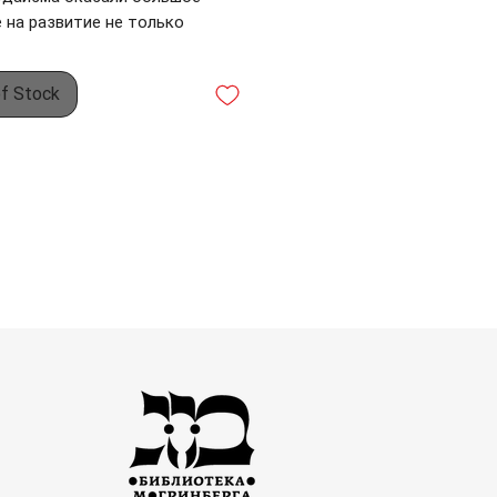
 на развитие не только
ой, но и мировой культуры. На
ении своей многовековой
of Stock
и еврейский народ
кратно подвергался жестоким
дованиям и попыткам
ения, но, несмотря на
исленные жертвы, он выстоял.
 творения пророков и гаонов,
ких мыслителей, как Барух
, Анри Бергсон, Моше
ьсон, Ахад-ха-Ам, Макс Нордау
жают и в наше время служить
рпаемым источником мудрости.
ездии названных имен ярким
ом выделяется рабей-ну Моше
ймон (Рамбам). Личность
а еще при жизни была
на ореолом преклонения.