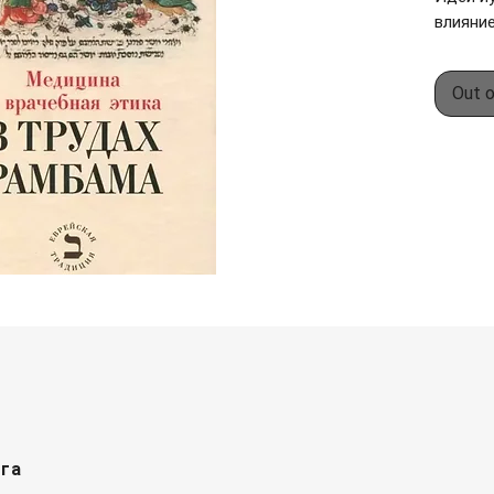
влияние
еврейск
протяж
Out 
истори
неодно
пресле
истребл
многоч
Славные
идеи та
Спиноза
Мендел
продол
неисче
В созв
светил
бен Ма
Рамбам
рга
окруже