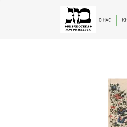
О НАС
К