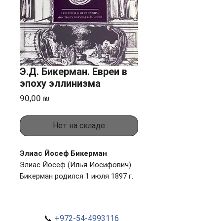
Э.Д. Бикерман. Евреи в
эпоху эллинизма
Цена
90,00 ₪
Нет на складе
Элиас Йосеф Бикерман
Элиас Йосеф (Илья Иосифович)
Бикерман родился 1 июля 1897 г.
в Кишиневе. Его отец - журналист
и общественный деятель Иосиф
Менахемович Бикерман. Через
📞
+972-54-4993116