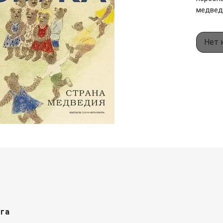
медведи
квартир
в ванно
Нет 
трапезн
автомоб
Иллюстр
которы
утерян
частно
создал
великий
живопи
скульп
заслуж
принад
детско
Алексее
рга