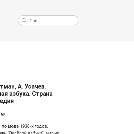
тман, А. Усачев.
ая азбука. Страна
едия
Цена
 ₪
по моде 1930-х годов,
жи "Весёлой азбуки", милые