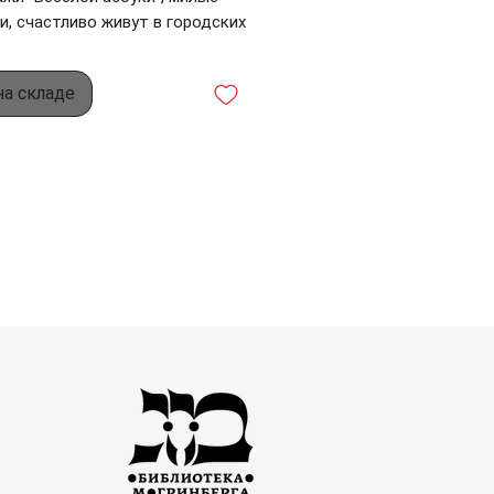
, счастливо живут в городских
ах, работают, учатся, купаются
й, занимаются спортом,
на складе
ичают, читают газету, ездят в
иле...
ации к книге, четыре из
х долгое время считались
ными и были чудом найдены в
й французской коллекции,
 Натан Исаевич Альтман -
 русский и советский
сец, художник-авангардист,
тор и театральный художник,
енный художник РСФСР. Стихи
лежат перу известного
го поэта и писателя Андрея
вича Усачёва.