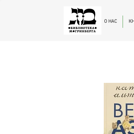
О НАС
К