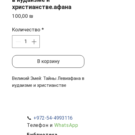
христианстве.афана
Цена
100,00 ₪
Количество
*
В корзину
Великий Змей: Тайны Левиафана в
иудаизме и христианстве
Настоящее издание
представляет фундаментальное
исследование иудейских и
📞
+972-54-4993116
христианских преданий о
Телефон и
WhatsApp
Левиафане как правителе
подземного мира, основании
Библиотека