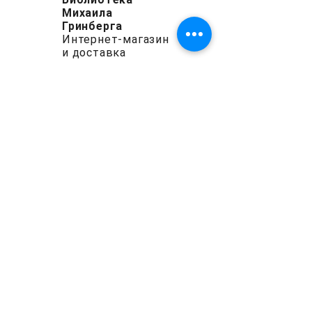
Михаила
мира и воплощении зла. Книга
Гринберга
исследует традицию Левиафана
Интернет-магазин
во всей ее исторической
и доставка
сложности через широкий спектр
источников: от древних
месопотамских и ветхозаветных
текстов до поздних
раввинистических и
каббалистических произведений.
Особое внимание уделяется
образам, встречающимся в Книге
Иова, Откровении Иоанна
Богослова и Откровении
Авраама. В исследовании
показано, что в некоторых
мистических преданиях Левиафан
представляется живым
воплощением самых глубоких
божественных тайн, которые