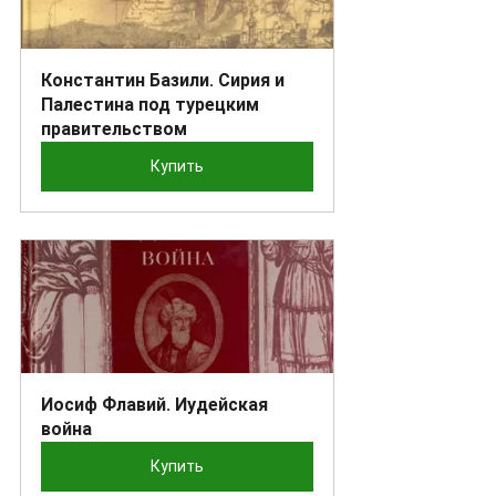
Константин Базили. Сирия и 
Палестина под турецким 
правительством
Купить
Иосиф Флавий. Иудейская 
война
Купить